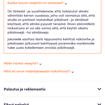
Kuinka kauan reseptini on voimassa?
On tärkeää -ja suosittelemme, että tarkistutat silmäsi
vähintään kerran vuodessa, jotta voit varmistua siitä, että
sinulla on parhaat mahdolliset piilolinssit -ja silmälasit
käytössä, että silmäsi pysyvät terveinä. Ilman säännöllistä
tarkastusta et voi olla varma siitä, että käytät oikeita
piilolinssejä -tai silmälaseja.
Jokaiselle saattaa iästä riippumatta kehittyä näkövirhe ja
piilolinssien jatkuvasti kehittyessä paremmiksi markkinoille
tulee uusia kokeilemisen arvoisia piilolinssejä.
Miten hankin reseptin?
Mitä eri arvot määräyksessäni tarkoittavat?
Palautus ja reklamaatio
Fiksut palvelut