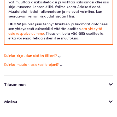
Voit muuttaa asiakastietojasi ja vaihtaa salasanasi ollessasi
kirjautuneena Lenson-tiliisi. Valitse kohta Asiakastiedot.
Muutetetut tiedot tallennetaan ja ne ovat valmiina, kun
seuraavan kerran kirjaudut sisään tiliisi.
HUOM!
Jos olet juuri tehnyt tilauksen ja huomaat antaneesi
sen yhteydessä esimerkiksi väärän osoitten,
ota yhteyttä
asiakaspalveluumme
. Tilaus on luotu väärällä osoitteella,
etkä voi enää tehdä siihen itse muutoksia.
Kuinka kirjaudun sisään tililleni?
Kuinka muutan asiakastietojani?
Tilaaminen
Maksu