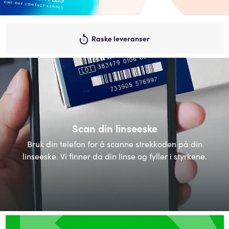
Raske leveranser
Scan din linseeske
Bruk din telefon for å scanne strekkoden på din
linseeske. Vi finner da din linse og fyller i styrkene.