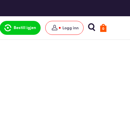
Bestill igjen
Logg inn
0