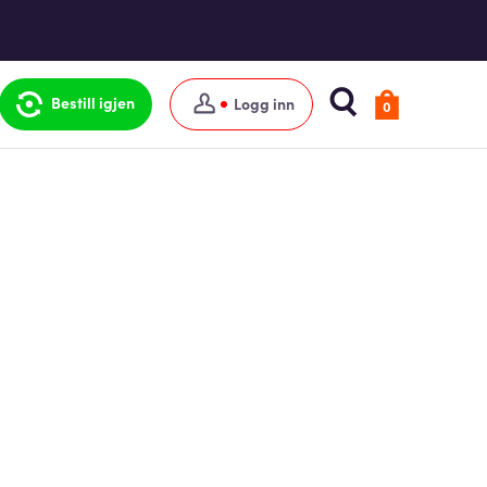
Bestill igjen
Logg inn
0