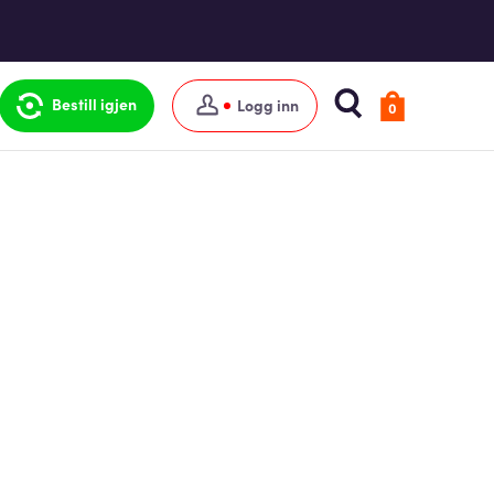
Bestill igjen
Logg inn
0