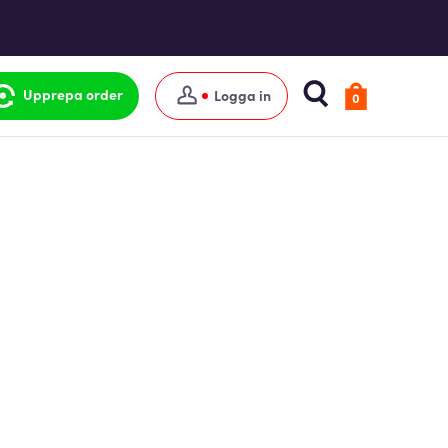
Upprepa order
Logga in
0