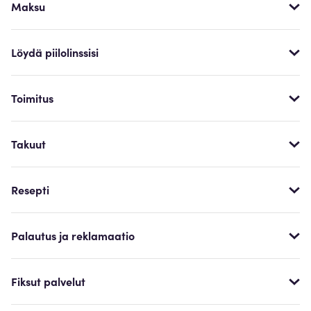
Maksu
Löydä piilolinssisi
Toimitus
Takuut
Resepti
Palautus ja reklamaatio
Fiksut palvelut