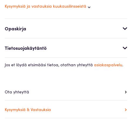
Kysymyksiä ja vastauksia kuukausilinsseistä
Opaskirja
Tietosuojakäytäntö
Jos et löydä etsimääsi tietoa, otathan yhteyttä
asiakaspalvelu
.
Ota yhteyttä
Kysymyksiä & Vastauksia