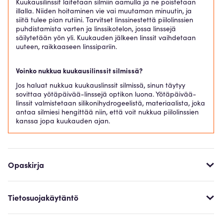
Kuukausilinssit laitetaan silmiin aamulla ja ne poistetaan
illalla. Niiden hoitaminen vie vai muutaman minuutin, ja
siitä tulee pian rutiini. Tarvitset linssinestettä piilolinssien
puhdistamista varten ja linssikotelon, jossa linssejä
säilytetään yön yli. Kuukauden jälkeen linssit vaihdetaan
uuteen, raikkaaseen linssipariin.
Voinko nukkua kuukausilinssit silmissä?
Jos haluat nukkua kuukauslinssit silmissä, sinun täytyy
sovittaa yötäpäivää-linssejä optikon luona. Yötäpäivää-
linssit valmistetaan silikonihydrogeelistä, materiaalista, joka
antaa silmiesi hengittää niin, että voit nukkua piilolinssien
kanssa jopa kuukauden ajan.
Opaskirja
Tietosuojakäytäntö