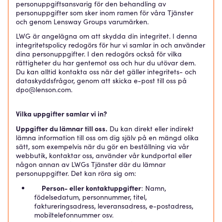
personuppgiftsansvarig för den behandling av
personuppgifter som sker inom ramen för våra Tjänster
och genom Lensway Groups varumärken.
LWG är angelägna om att skydda din integritet. I denna
integritetspolicy redogörs för hur vi samlar in och använder
dina personuppgifter. I den redogörs också för vilka
rättigheter du har gentemot oss och hur du utövar dem.
Du kan alltid kontakta oss när det gäller integritets- och
dataskyddsfrågor, genom att skicka e-post till oss på
dpo@lenson.com.
Vilka uppgifter samlar vi in?
Uppgifter du lämnar till oss.
Du kan direkt eller indirekt
lämna information till oss om dig själv på en mängd olika
sätt, som exempelvis när du gör en beställning via vår
webbutik, kontaktar oss, använder vår kundportal eller
någon annan av LWGs Tjänster där du lämnar
personuppgifter. Det kan röra sig om:
Person- eller kontaktuppgifter
: Namn,
födelsedatum, personnummer, titel,
faktureringsadress, leveransadress, e-postadress,
mobiltelefonnummer osv.