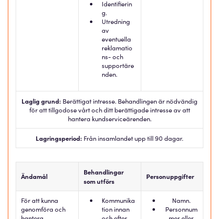
Identifierin
g.
Utredning
av
eventuella
reklamatio
ns- och
supportäre
nden.
Laglig grund:
Berättigat intresse. Behandlingen är nödvändig
för att tillgodose vårt och ditt berättigade intresse av att
hantera kundserviceärenden.
Lagringsperiod:
Från insamlandet upp till 90 dagar.
Behandlingar
Ändamål
Personuppgifter
som utförs
För att kunna
Kommunika
Namn.
genomföra och
tion innan
Personnum
hantera
och efter
mer eller