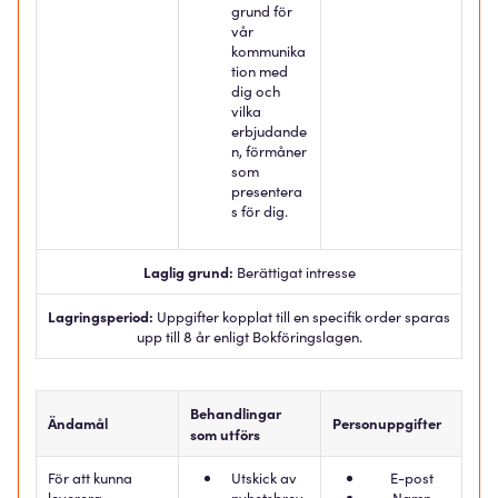
grund för
vår
kommunika
tion med
dig och
vilka
erbjudande
n, förmåner
som
presentera
s för dig.
Laglig grund:
Berättigat intresse
Lagringsperiod:
Uppgifter kopplat till en specifik order sparas
upp till 8 år enligt Bokföringslagen.
Behandlingar
Ändamål
Personuppgifter
som utförs
För att kunna
Utskick av
E-post