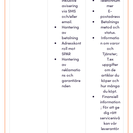
inklusive
Telefonnum
avisering
mer
via SMS
E-
och/eller
postadress
email.
Betalnings
Hantering
metod och
av
status.
betalning
Informatio
Adresskont
n om varor
roll mot
och
SPAR
Tjänster;
Hantering
T.ex
av
uppgifter
reklamatio
om de
ns och
artiklar du
garantiäre
köper och
nden
hur många
du köpt.
Finansiell
information
; För att ge
dig rätt
servicenivå
kan vår
leverantör