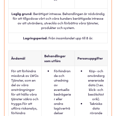
Laglig grund:
Berättigat intresse. Behandlingen är nödvändig
för att tillgodose vårt och våra kunders berättigade intresse
av att utvärdera, utveckla och förbättra våra tjänster,
produkter och system.
Lagringsperiod:
Från insamlandet upp till 8 år.
Behandlingar
Ändamål
Personuppgifter
som utförs
För att förhindra
Förhindran
Köp- och
missbruk av LWGs
de och
användarg
Tjänster, som en
utredning
enererade
del av våra
av
data (t.ex.
ansträngningar
eventuella
klick- och
för att hålla våra
bedrägerie
besökshist
tjänster säkra och
r eller
orik).
trygga.
För att
andra
Tekniska
utföra riskanalys,
lagöverträ
data
förhindra
delser
rörande