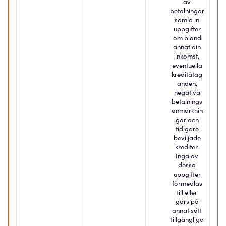
av
betalningar
samla in
uppgifter
om bland
annat din
inkomst,
eventuella
kreditåtag
anden,
negativa
betalnings
anmärknin
gar och
tidigare
beviljade
krediter.
Inga av
dessa
uppgifter
förmedlas
till eller
görs på
annat sätt
tillgängliga