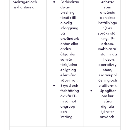
bedrägeri och
Förhindran
enheter
riskhantering.
de av
som
phishing,
används
försök till
och dess
olovlig
inställninga
inloggning
r (t.ex.
på
språkinställ
användark
ning, IP-
onton eller
adress,
andra
webbläsari
åtgärder
nställninga
som är
r, tidzon,
förbjudna
operativsy
enligt lag
stem,
eller våra
skärmuppl
köpvillkor.
ösning och
Skydd och
plattform).
förbättring
Uppgifter
av vår IT-
om hur
miljö mot
våra
angrepp
digitala
och
tjänster
intrång.
används.