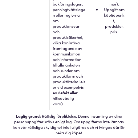
bokföringslagen,
mer).
penningtvättslage
Uppgift om
n eller reglerna
köptidpunk
om
t,
produktansvar
produkter,
och
pris.
produktsäkerhet,
vilka kan kräva
framtagande av
kommunikation
och information
till allmänheten
och kunder om
produktlarm och
produktåterkallels
er vid exempelvis
en defekt eller
hälsovådlig
vara).
Laglig grund:
Rättslig förpliktelse. Denna insamling av dina
personuppgifter krävs enligt lag. Om uppgifterna inte lämnas
kan vår rättsliga skyldighet inte fullgöras och vi tvingas därför
neka dig köpet.