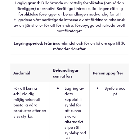
Laglig grund:
Fullgörande av rättslig förpliktelse (om sådan
föreligger) alternativt Berättigat intresse. Ifall ingen rättslig
förpliktelse föreligger är behandlingen nödvändig för att
tillgodose vårt berättigade intresse av att förhindra missbruk
av en tjänst eller för att förhindra, förebygga och utreda brott
mot företaget.
Lagringsperiod:
Från insamlandet och för en tid om upp till 36
månader därefter.
Behandlingar
Ändamål
Personuppgifter
som utförs
För att kunna
Lagring av
Synfelsrece
erbjuda dig
data
pt
möjligheten att
kopplat till
beställa våra
synfel för
produkter efter en
att kunna
viss styrka.
skicka
alternativt
slipa rätt
synfelsprod
ukt.