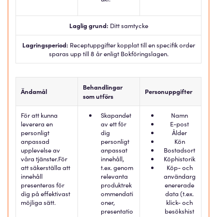
Laglig grund:
Ditt samtycke
Lagringsperiod:
Receptuppgifter kopplat till en specifik order
sparas upp till 8 år enligt Bokföringslagen.
Behandlingar
Ändamål
Personuppgifter
som utförs
För att kunna
Skapandet
Namn
leverera en
av ett för
E-post
personligt
dig
Ålder
anpassad
personligt
Kön
upplevelse av
anpassat
Bostadsort
våra tjänster.
För
innehåll,
Köphistorik
att säkerställa att
t.ex. genom
Köp- och
innehåll
relevanta
användarg
presenteras för
produktrek
enererade
dig på effektivast
ommendati
data (t.ex.
möjliga sätt.
oner,
klick- och
presentatio
besökshist