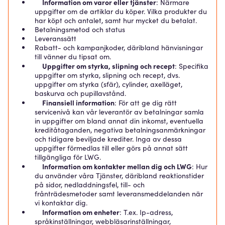
Information om varor eller tjänster
: Närmare
uppgifter om de artiklar du köper. Vilka produkter du
har köpt och antalet, samt hur mycket du betalat.
Betalningsmetod och status
Leveranssätt
Rabatt- och kampanjkoder, däribland hänvisningar
till vänner du tipsat om.
Uppgifter om styrka, slipning och recept
: Specifika
uppgifter om styrka, slipning och recept, dvs.
uppgifter om styrka (sfär), cylinder, axelläget,
baskurva och pupillavstånd.
Finansiell information
: För att ge dig rätt
servicenivå kan vår leverantör av betalningar samla
in uppgifter om bland annat din inkomst, eventuella
kreditåtaganden, negativa betalningsanmärkningar
och tidigare beviljade krediter. Inga av dessa
uppgifter förmedlas till eller görs på annat sätt
tillgängliga för LWG.
Information om kontakter mellan dig och LWG
: Hur
du använder våra Tjänster, däribland reaktionstider
på sidor, nedladdningsfel, till- och
frånträdesmetoder samt leveransmeddelanden när
vi kontaktar dig.
Information om enheter
: T.ex. Ip-adress,
språkinställningar, webbläsarinställningar,