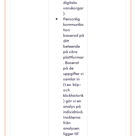
digitala
varukorgar
).
Personlig
kommunika
tion
baserad på
ditt
beteende
på våra
plattformar
. Baserat
på de
uppgifter vi
samlar in
(t.ex. köp-
och
klickhistorik
) gör vi en
analys på
individnivå.
Insikterna
från
analysen
ligger till