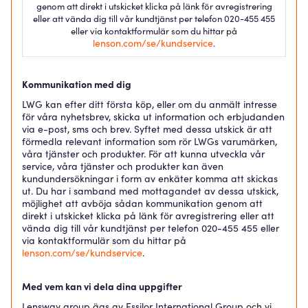
genom att direkt i utskicket klicka på länk för avregistrering
eller att vända dig till vår kundtjänst per telefon 020-455 455
eller via kontaktformulär som du hittar på
lenson.com/se/kundservice
.
Kommunikation med dig
LWG kan efter ditt första köp, eller om du anmält intresse
för våra nyhetsbrev, skicka ut information och erbjudanden
via e-post, sms och brev. Syftet med dessa utskick är att
förmedla relevant information som rör LWGs varumärken,
våra tjänster och produkter. För att kunna utveckla vår
service, våra tjänster och produkter kan även
kundundersökningar i form av enkäter komma att skickas
ut. Du har i samband med mottagandet av dessa utskick,
möjlighet att avböja sådan kommunikation genom att
direkt i utskicket klicka på länk för avregistrering eller att
vända dig till vår kundtjänst per telefon 020-455 455 eller
via kontaktformulär som du hittar på
lenson.com/se/kundservice
.
Med vem kan vi dela dina uppgifter
Lensway group ägs av Essilor International Group och vi