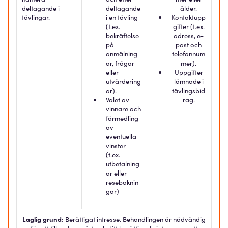
deltagande i
deltagande
ålder.
tävlingar.
i en tävling
Kontaktupp
(t.ex.
gifter (t.ex.
bekräftelse
adress, e-
på
post och
anmälning
telefonnum
ar, frågor
mer).
eller
Uppgifter
utvärdering
lämnade i
ar).
tävlingsbid
Valet av
rag.
vinnare och
förmedling
av
eventuella
vinster
(t.ex.
utbetalning
ar eller
reseboknin
gar)
Laglig grund:
Berättigat intresse. Behandlingen är nödvändig