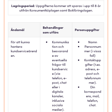
Lagringsperiod:
Uppgifterna kommer att sparas i upp till 8 år
utifrån Konsumentköplagen samt Bokföringslagen.
Behandlingar
Ändamål
Personuppgifter
som utförs
För att kunna
Kommunika
Namn
hantera
tion och
Personnum
kundserviceärend
besvarand
mer (i vissa
en.
e av
fall)
eventuella
Kontaktupp
frågor till
gifter (t.ex.
kundservic
adress, e-
e (via
post och
telefon, e-
telefonnum
post, chat
mer).
eller i
Din
digitala
korrespond
kanaler,
ens, mail,
inklusive
telefon,
sociala
chat.
medier).