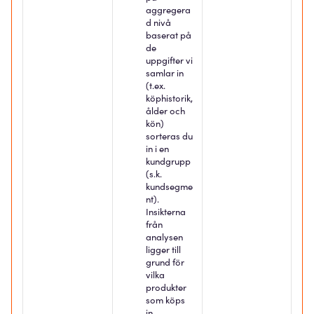
aggregera
d nivå
baserat på
de
uppgifter vi
samlar in
(t.ex.
köphistorik,
ålder och
kön)
sorteras du
in i en
kundgrupp
(s.k.
kundsegme
nt).
Insikterna
från
analysen
ligger till
grund för
vilka
produkter
som köps
in.