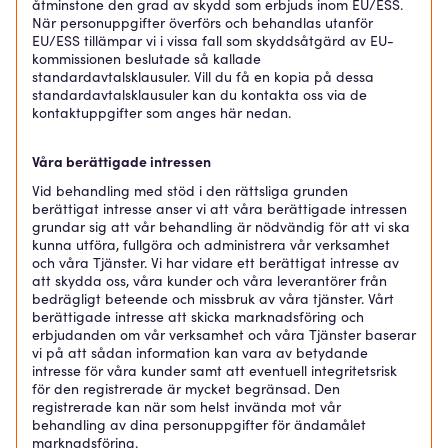
åtminstone den grad av skydd som erbjuds inom EU/ESS.
När personuppgifter överförs och behandlas utanför
EU/ESS tillämpar vi i vissa fall som skyddsåtgärd av EU-
kommissionen beslutade så kallade
standardavtalsklausuler. Vill du få en kopia på dessa
standardavtalsklausuler kan du kontakta oss via de
kontaktuppgifter som anges här nedan.
Våra berättigade intressen
Vid behandling med stöd i den rättsliga grunden
berättigat intresse anser vi att våra berättigade intressen
grundar sig att vår behandling är nödvändig för att vi ska
kunna utföra, fullgöra och administrera vår verksamhet
och våra Tjänster. Vi har vidare ett berättigat intresse av
att skydda oss, våra kunder och våra leverantörer från
bedrägligt beteende och missbruk av våra tjänster. Vårt
berättigade intresse att skicka marknadsföring och
erbjudanden om vår verksamhet och våra Tjänster baserar
vi på att sådan information kan vara av betydande
intresse för våra kunder samt att eventuell integritetsrisk
för den registrerade är mycket begränsad. Den
registrerade kan när som helst invända mot vår
behandling av dina personuppgifter för ändamålet
marknadsföring.