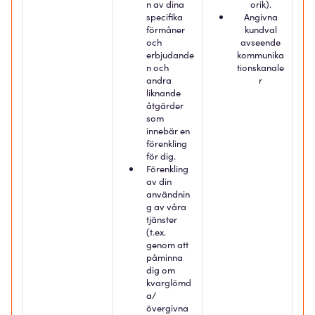
n av dina
orik).
specifika
Angivna
förmåner
kundval
och
avseende
erbjudande
kommunika
n och
tionskanale
andra
r
liknande
åtgärder
som
innebär en
förenkling
för dig.
Förenkling
av din
användnin
g av våra
tjänster
(t.ex.
genom att
påminna
dig om
kvarglömd
a/
övergivna