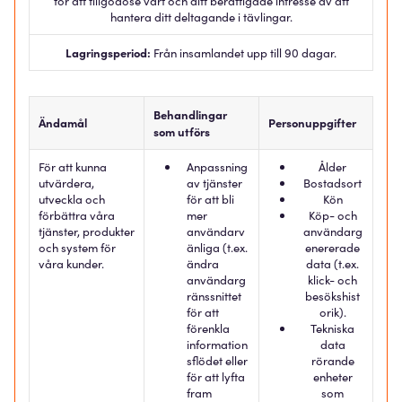
för att tillgodose vårt och ditt berättigade intresse av att
hantera ditt deltagande i tävlingar.
Lagringsperiod:
Från insamlandet upp till 90 dagar.
Behandlingar
Ändamål
Personuppgifter
som utförs
För att kunna
Anpassning
Ålder
utvärdera,
av tjänster
Bostadsort
utveckla och
för att bli
Kön
förbättra våra
mer
Köp- och
tjänster, produkter
användarv
användarg
och system för
änliga (t.ex.
enererade
våra kunder.
ändra
data (t.ex.
användarg
klick- och
ränssnittet
besökshist
för att
orik).
förenkla
Tekniska
information
data
sflödet eller
rörande
för att lyfta
enheter
fram
som