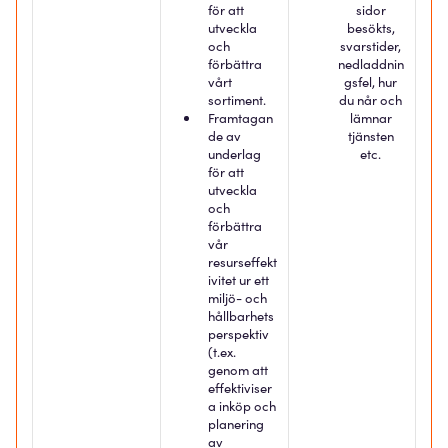
för att
sidor
utveckla
besökts,
och
svarstider,
förbättra
nedladdnin
vårt
gsfel, hur
sortiment.
du når och
Framtagan
lämnar
de av
tjänsten
underlag
etc.
för att
utveckla
och
förbättra
vår
resurseffekt
ivitet ur ett
miljö- och
hållbarhets
perspektiv
(t.ex.
genom att
effektiviser
a inköp och
planering
av