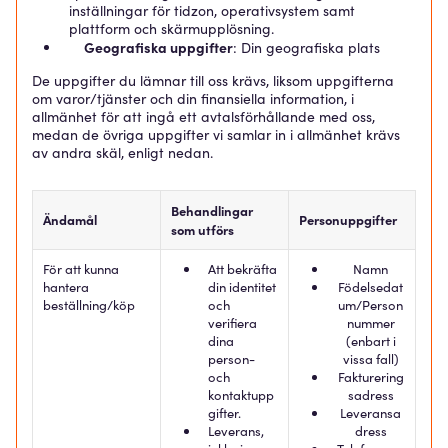
inställningar för tidzon, operativsystem samt
plattform och skärmupplösning.
Geografiska uppgifter
: Din geografiska plats
De uppgifter du lämnar till oss krävs, liksom uppgifterna
om varor/tjänster och din finansiella information, i
allmänhet för att ingå ett avtalsförhållande med oss,
medan de övriga uppgifter vi samlar in i allmänhet krävs
av andra skäl, enligt nedan.
Behandlingar
Ändamål
Personuppgifter
som utförs
För att kunna
Att bekräfta
Namn
hantera
din identitet
Födelsedat
beställning/köp
och
um/Person
verifiera
nummer
dina
(enbart i
person-
vissa fall)
och
Fakturering
kontaktupp
sadress
gifter.
Leveransa
Leverans,
dress