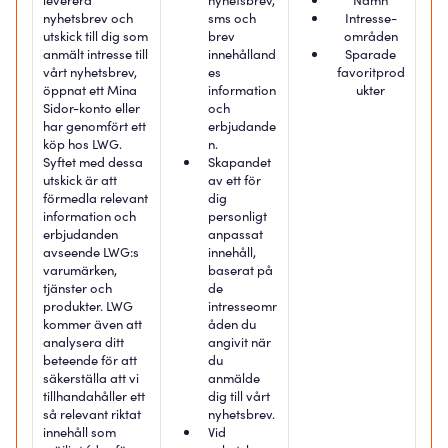
leverera
nyhetsbrev,
Namn
nyhetsbrev och
sms och
Intresse-
utskick till dig som
brev
områden
anmält intresse till
innehålland
Sparade
vårt nyhetsbrev,
es
favoritprod
öppnat ett Mina
information
ukter
Sidor-konto eller
och
har genomfört ett
erbjudande
köp hos LWG.
n.
Syftet med dessa
Skapandet
utskick är att
av ett för
förmedla relevant
dig
information och
personligt
erbjudanden
anpassat
avseende LWG:s
innehåll,
varumärken,
baserat på
tjänster och
de
produkter. LWG
intresseomr
kommer även att
åden du
analysera ditt
angivit när
beteende för att
du
säkerställa att vi
anmälde
tillhandahåller ett
dig till vårt
så relevant riktat
nyhetsbrev.
innehåll som
Vid