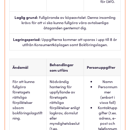
för LWG.
Laglig grund:
Fullgörande av köpeavtalet. Denna insamling
krävs för att vi ska kunna fullgöra våra avtalsenliga
åtaganden gentemot dig.
Lagringsperiod:
Uppgifterna kommer att sparas i upp till 8 år
utifrån Konsumentköplagen samt Bokföringslagen.
Behandlingar
Ändamål
Personuppgifter
som utförs
För att kunna
Nödvändig
Namn
fullgöra
hantering för
Personnum
företagets
uppfyllande av
mer
rättsliga
företagets
(enbart i
förpliktelser
rättsliga
vissa fall)
såsom
förpliktelser enligt
Kontaktupp
bokföringslagstift
lagkrav, domslut
gifter (t.ex.
ning.
eller
adress, e-
myndighetsbeslut
post och
(t.ex.
telefonnum