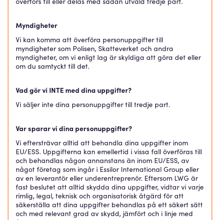
överförs till eller delas med sådan utvald tredje part.
Myndigheter
Vi kan komma att överföra personuppgifter till
myndigheter som Polisen, Skatteverket och andra
myndigheter, om vi enligt lag är skyldiga att göra det eller
om du samtyckt till det.
Vad gör vi INTE med dina uppgifter?
Vi säljer inte dina personuppgifter till tredje part.
Var sparar vi dina personuppgifter?
Vi eftersträvar alltid att behandla dina uppgifter inom
EU/ESS. Uppgifterna kan emellertid i vissa fall överföras till
och behandlas någon annanstans än inom EU/ESS, av
något företag som ingår i Essilor International Group eller
av en leverantör eller underentreprenör. Eftersom LWG är
fast beslutet att alltid skydda dina uppgifter, vidtar vi varje
rimlig, legal, teknisk och organisatorisk åtgärd för att
säkerställa att dina uppgifter behandlas på ett säkert sätt
och med relevant grad av skydd, jämfört och i linje med