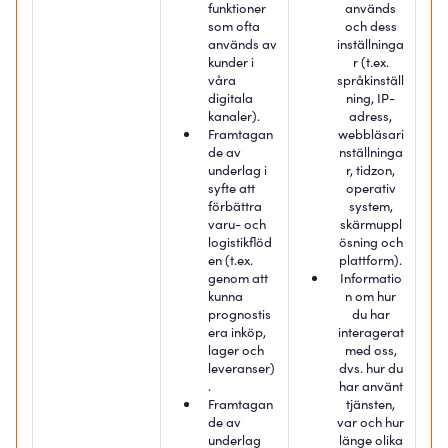
funktioner
används
som ofta
och dess
används av
inställninga
kunder i
r (t.ex.
våra
språkinställ
digitala
ning, IP-
kanaler).
adress,
Framtagan
webbläsari
de av
nställninga
underlag i
r, tidzon,
syfte att
operativ
förbättra
system,
varu- och
skärmuppl
logistikflöd
ösning och
en (t.ex.
plattform).
genom att
Informatio
kunna
n om hur
prognostis
du har
era inköp,
interagerat
lager och
med oss,
leveranser)
dvs. hur du
.
har använt
Framtagan
tjänsten,
de av
var och hur
underlag
länge olika