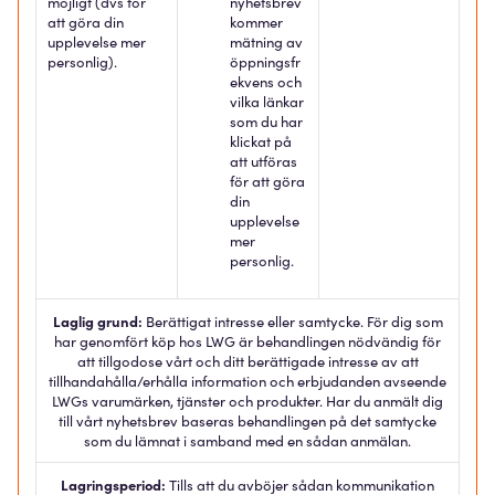
möjligt (dvs för
nyhetsbrev
att göra din
kommer
upplevelse mer
mätning av
personlig).
öppningsfr
ekvens och
vilka länkar
som du har
klickat på
att utföras
för att göra
din
upplevelse
mer
personlig.
Laglig grund:
Berättigat intresse eller samtycke. För dig som
har genomfört köp hos LWG är behandlingen nödvändig för
att tillgodose vårt och ditt berättigade intresse av att
tillhandahålla/erhålla information och erbjudanden avseende
LWGs varumärken, tjänster och produkter. Har du anmält dig
till vårt nyhetsbrev baseras behandlingen på det samtycke
som du lämnat i samband med en sådan anmälan.
Lagringsperiod:
Tills att du avböjer sådan kommunikation