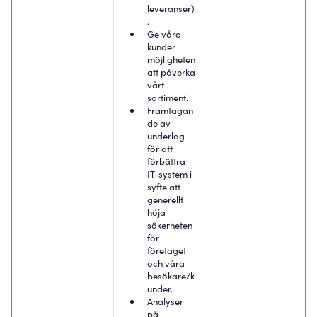
leveranser)
.
Ge våra
kunder
möjligheten
att påverka
vårt
sortiment.
Framtagan
de av
underlag
för att
förbättra
IT-system i
syfte att
generellt
höja
säkerheten
för
företaget
och våra
besökare/k
under.
Analyser
på