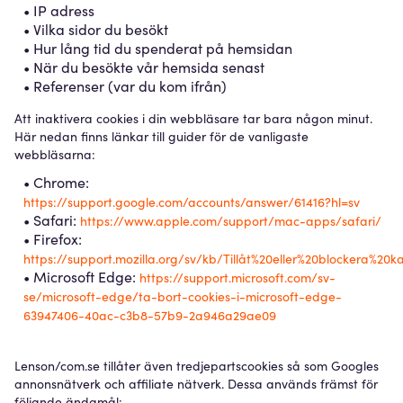
• IP adress
• Vilka sidor du besökt
• Hur lång tid du spenderat på hemsidan
• När du besökte vår hemsida senast
• Referenser (var du kom ifrån)
Att inaktivera cookies i din webbläsare tar bara någon minut.
Här nedan finns länkar till guider för de vanligaste
webbläsarna:
• Chrome:
https://support.google.com/accounts/answer/61416?hl=sv
• Safari:
https://www.apple.com/support/mac-apps/safari/
• Firefox:
https://support.mozilla.org/sv/kb/Tillåt%20eller%20blockera%20k
• Microsoft Edge:
https://support.microsoft.com/sv-
se/microsoft-edge/ta-bort-cookies-i-microsoft-edge-
63947406-40ac-c3b8-57b9-2a946a29ae09
Lenson/com.se tillåter även tredjepartscookies så som Googles
annonsnätverk och affiliate nätverk. Dessa används främst för
följande ändamål: