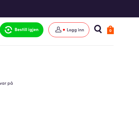
Bestill igjen
Logg inn
0
svar på