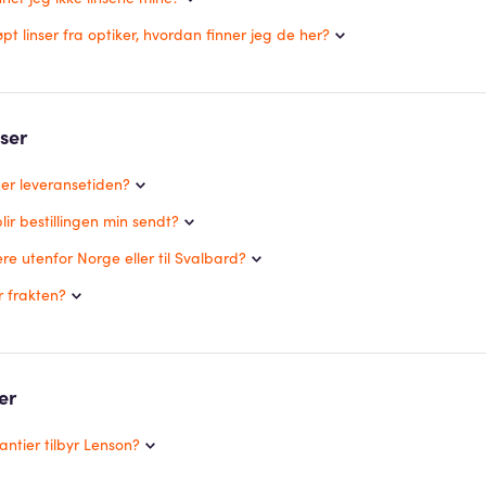
øpt linser fra optiker, hvordan finner jeg de her?
ser
 er leveransetiden?
ir bestillingen min sendt?
re utenfor Norge eller til Svalbard?
r frakten?
er
antier tilbyr Lenson?