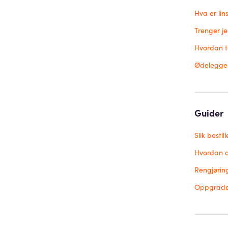
Hva er lin
Trenger je
Hvordan t
Ødelegges 
Guider
Slik bestil
Hvordan du
Rengjøring
Oppgrader