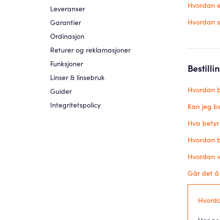
Hvordan e
Leveranser
Hvordan se
Garantier
Ordinasjon
Returer og reklamasjoner
Funksjoner
Bestilli
Linser & linsebruk
Hvordan be
Guider
Integritetspolicy
Kan jeg be
Hva betyr
Hvordan be
Hvordan v
Går det å 
Hvordan