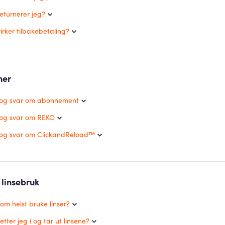
eturnerer jeg?
rker tilbakebetaling?
ner
 og svar om abonnement
og svar om REKO
og svar om ClickandReload™
 linsebruk
om helst bruke linser?
tter jeg i og tar ut linsene?