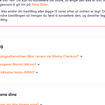
 blitt feil? Da kan du kansellere din ordre, så lenge den ikke er blitt 
gjennom å gå inn på
Mine Sider
.
ikke endre din bestilling eller legge til varer etter at ordren er lagt.
endre bestillingen så trenger du først å kansellere den, og deretter l
illing.
ng
alingsalternativer tilbyr Lenson via Klarna Checkout?
ungerer Klarna faktura?
e inklusive moms (MVA)?
sene dine
nner jeg ikke linsene mine?