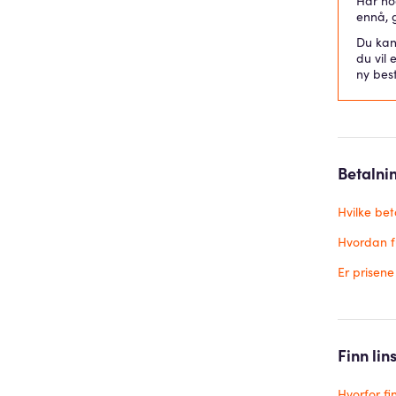
Har noe
ennå, 
Du kan 
du vil 
ny best
Betalni
Hvilke bet
Hvordan f
Er prisen
Finn lin
Hvorfor fi